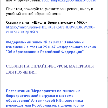
почту горячей линии:
stop_nagruzka@obrnadzor.gov.ru
При этом, пожалуйста, укажите ваш регион, школу и
удобный способ обратной связи.
Ссылка на чат «Школы_Бюрнагрузка» в МАХ -
https://max.ru/join/eHcL_iKSeKpU1HDBVULJRJW200-
cHkFSl2OKIqEd6Es
Федеральный закон № 328-ФЗ "О внесении
изменений в статьи 29 и 47 Федерального закона
"Об образовании в Российской Федерации"
ССЫЛКИ НА ОНЛАЙН-РЕСУРСЫ, МАТЕРИАЛЫ
ДЛЯ ИЗУЧЕНИЯ:
Презентация "Мероприятия по снижению
бюрократической нагрузки в системе
образования" Алтыниковой Н.В., советника
руководителя Рособрнадзора, директор по