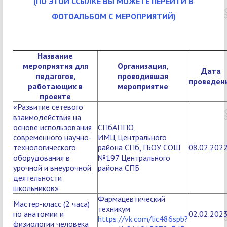
(ПО ЭТОЙ ССЫЛКЕ ВЫ МОЖЕТЕ ПЕРЕЙТИ В
ФОТОАЛЬБОМ С МЕРОПРИЯТИЙ)
Название
мероприятия для
Организация,
Дата
педагогов,
проводившая
проведен
работающих
в
мероприятие
проекте
«Развитие сетевого
взаимодействия на
основе использования
СПбАППО,
современного научно-
ИМЦ Центрального
технологического
района СПб, ГБОУ СОШ
08.02.202
оборудования в
№197 Центрального
урочной и внеурочной
района СПБ
деятельности
школьников»
Фармацевтический
Мастер-класс (2 часа)
техникум
по анатомии и
02.02.202
https://vk.com/lic486spb?
физиологии человека