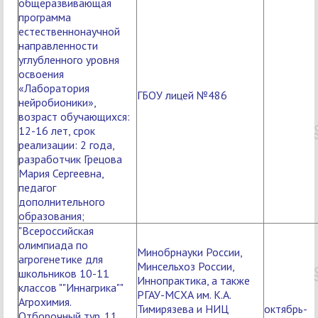
общеразвивающая
программа
естественнонаучной
направленности
углубленного уровня
освоения
«Лаборатория
ГБОУ лицей №486
нейробионики»,
возраст обучающихся:
12-16 лет, срок
реализации: 2 года,
разработчик Грецова
Мария Сергеевна,
педагог
дополнительного
образования;
"Всероссийская
олимпиада по
Минобрнауки России,
агрогенетике для
Минсельхоз России,
школьников 10-11
Иннопрактика, а также
классов ""Иннагрика""
РГАУ-МСХА им. К.А.
Агрохимия.
Тимирязева и НИЦ
октябрь-
Отборочный тур. 11