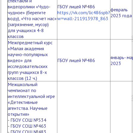
спектакли и
видеоролики «Чудо-
ГБОУ лицей №486
февраль
чудное» (берегите
https://vk.com/lic486spb?
2023 года
воду), «Что насчет нас»
w=wall-211913978_863
(загрязнение, мусор)
для учащихся 4-8
классов
Межпредметный курс
«Малая академия
научно-популярных
январь- ма
видео» для
ГБОУ лицей №486
2023
исследовательских
групп учащихся 8-х
классов (12 ч.)
Межшкольный
чемпионат по
интеллектуальной игре
«Детективные
агентства. Научные
открытия»
- ГБОУ СОШ №534
- ГБОУ СОШ №463
- ГБОУ СОШ №483