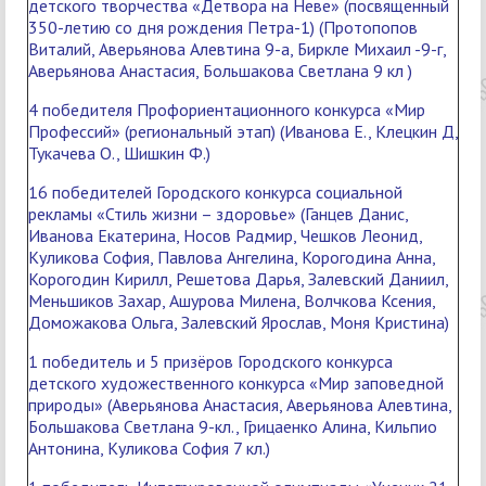
детского творчества «Детвора на Неве» (посвященный
350-летию со дня рождения Петра-1) (Протопопов
Виталий, Аверьянова Алевтина 9-а, Биркле Михаил -9-г,
Аверьянова Анастасия, Большакова Светлана 9 кл )
4 победителя Профориентационного конкурса «Мир
Профессий» (региональный этап) (Иванова Е., Клецкин Д,
Тукачева О., Шишкин Ф.)
16 победителей Городского конкурса социальной
рекламы «Стиль жизни – здоровье» (Ганцев Данис,
Иванова Екатерина, Носов Радмир, Чешков Леонид,
Куликова София, Павлова Ангелина, Корогодина Анна,
Корогодин Кирилл, Решетова Дарья, Залевский Даниил,
Меньшиков Захар, Ашурова Милена, Волчкова Ксения,
Доможакова Ольга, Залевский Ярослав, Моня Кристина)
1 победитель и 5 призёров Городского конкурса
детского художественного конкурса «Мир заповедной
природы» (Аверьянова Анастасия, Аверьянова Алевтина,
Большакова Светлана 9-кл., Грицаенко Алина, Кильпио
Антонина, Куликова София 7 кл.)