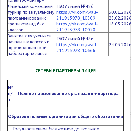
«Электромонтёр»
Лицейский командный
ГБОУ лицей №486
турнир по визуальному
https://vk.com/wall-
30.01.202
программированию
211913978_10509
25.02.202
среди команд 6-х
https://vk.com/wall-
18.03.202
классов.
211913978_10070
Занятие для учеников
ГБОУ лицей №486
начальных классов в
https://vk.com/wall-
24.03.202
агробиологической
211913978_10666
лаборатории лицея
СЕТЕВЫЕ ПАРТНЁРЫ ЛИЦЕЯ
№
п/
Полное наименование организации-партнера
п
Образовательные организации общего образования
Государственное бюджетное дошкольное