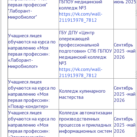
ГБПОУ медицинский
июнь 2025
первая профессия"
колледж №3
"Лаборант-
https://vk.com/wall-
микробиолог"
211913978_7812
ГБУ ДПУ «Центр
Учащиеся лицея
опережающей
обучаются на курса по
профессиональной
Сентябрь
направлению «Моя
подготовки» СПб ГБПОУ
2025 -май
первая профессия»:
медицинский колледж
2026
«Лаборант-
№3
микробиолог»
https://vk.com/wall-
211913978_7812
Учащиеся лицея
обучаются на курса по
Сентябрь
Колледж кулинарного
направлению «Моя
2025 -май
мастерства
первая профессия»:
2026
«Повар-кондитер»
Учащиеся лицея
Колледж автоматизации
обучаются на курса по
производственных
Сентябрь
направлению «Моя
процессов и прикладных
2025 -май
первая профессия»:
информационных систем
2026