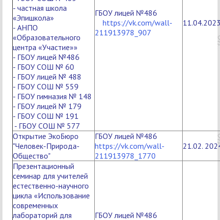
- частная школа
ГБОУ лицей №486
«Эпишкола»
https://vk.com/wall-
11.04.202
- АНПО
211913978_907
«Образовательного
центра «Участие»»
- ГБОУ лицей №486
- ГБОУ СОШ № 60
- ГБОУ лицей № 488
- ГБОУ СОШ № 559
- ГБОУ гимназия № 148
- ГБОУ лицей № 179
- ГБОУ СОШ № 191
- ГБОУ СОШ № 577
Открытие ЭкоБюро
ГБОУ лицей №486
"Человек-Природа-
https://vk.com/wall-
21.02. 202
Общество"
211913978_1770
Презентационный
семинар для учителей
естественно-научного
цикла «Использование
современных
лабораторий для
ГБОУ лицей №486