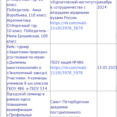
«Курчатовский институт»
декабрь
класс.
в сотрудничестве с
2024
Победитель - Анна
ведущими аграрными
Воробьева, 11б класс.
вузами России.
Агрогенетика.
https://vk.com/wall-
Отборочный тур.
211913978_3879
10 класс. Победитель -
Мила Ерошевская, 10б
класс
Кейс-турнир
«Защитники природы»
(состязания по играм
«Дилеммы
ГБОУ лицей №486
нанотехнологий» и
https://vk.com/wall-
13.03.202
«Экологичный завод»)
211913978_5978
Участники: 4 команды
учеников 8-ых классов
ГБОУ 486 и ГБОУ 534
Городской семинар в
рамках курса
Санкт-Петербургская
повышения
академия
квалификации
постдипломного
«Профильные