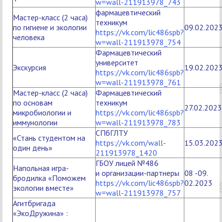
w=wall-211913978_743
фармацевтический
Мастер-класс (2 часа)
техникум
по гигиене и экологии
09.02.202
https://vk.com/lic486spb?
человека
w=wall-211913978_754
Фармацевтический
университет
Экскурсия
19.02.202
https://vk.com/lic486spb?
w=wall-211913978_761
Мастер-класс (2 часа)
Фармацевтический
по основам
техникум
27.02.2023
микробиологии и
https://vk.com/lic486spb?
иммунологии
w=wall-211913978_783
СПбГЛТУ
«Стань студентом на
https://vk.com/wall-
15.03.202
один день»
211913978_1420
ГБОУ лицей №486
Напольная игра-
и организации-партнеры
08 -09.
бродилка «Поможем
https://vk.com/lic486spb?
02.2023
экологии вместе»
w=wall-211913978_757
Агитбригада
«ЭкоДружина» :