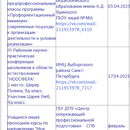
педагогического
предпрофессиональные
образования имени К.Д.
03.04.202
классы программы
Ушинского
«Профориентационный
ГБОУ лицей №486
минимум»:
https://vk.com/wall-
современные подходы
211913978_6110
к организации
деятельности и условия
реализации»
III Районная научно-
практическая
конференция
ИМЦ Выборгского
школьников в области
района Санкт-
естествознания
Петербурга
17.04.2025
"НООСФЕРА".
https://vk.com/wall-
2 место: Шерер
211913978_7217
Полина, 9д класс.
Учачтник:Царев Глеб,
9д класс.
ГБУ ДПУ «Центр
опережающей
Учащиеся лицея
профессиональной
проходили курсы по
подготовки» СПб
февраль-
направлению "Моя