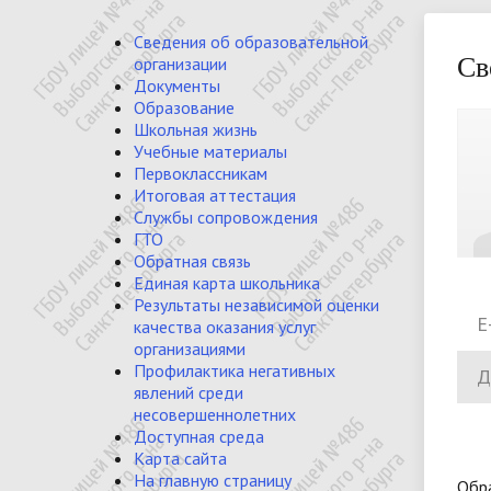
Основные сведения
Уставные документы
Учебный план школы
Для учеников
ЕГЭ
Медицинский кабинет
Основные сведения
Струк
План 
Рабоч
Для 
ОГЭ
Псих
Доку
Сведения об образовательной
образ
деяте
Св
организации
Электронный дневник
Педагог-логопед
Библи
Документы
Отчёт о результатах
Руко
Образование
Школьная жизнь
самообследования Публичный
выше
Материально-техническое
Стипе
Учебные материалы
отчёт
Первоклассникам
обеспечение и оснащённость
мате
Итоговая аттестация
образовательного процесса
Службы сопровождения
Вакан
ГТО
(пере
Обратная связь
Единая карта школьника
Результаты независимой оценки
E
качества оказания услуг
организациями
Профилактика негативных
Д
явлений среди
несовершеннолетних
Доступная среда
Карта сайта
На главную страницу
Обр