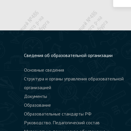
Платные
Документы о
образовательные
порядке
услуги
оказания
платных
Финансово-
образовательных
хозяйственная
услуг
деятельность
Сведения об образовательной организации
Другое
Вакантные
Основные сведения
места для
Структура и органы управления образовательной
приёма
организацией
(перевода)
Документы
Политика ОУ
Образование
по обработке
Образовательные стандарты РФ
персональных
Руководство. Педагогический состав