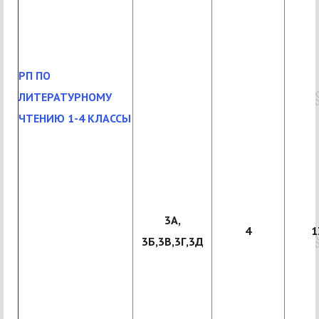
РП ПО
ЛИТЕРАТУРНОМУ
ЧТЕНИЮ 1-4 КЛАССЫ
3А,
4
1
3Б,3В,3Г,3Д