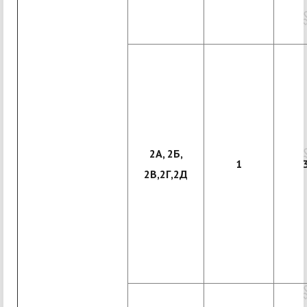
2А, 2Б,
1
2В,2Г,2Д