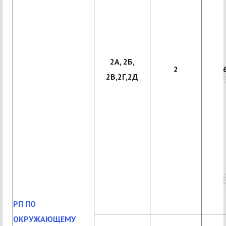
2А, 2Б,
2
2В,2Г,2Д
РП ПО
ОКРУЖАЮЩЕМУ