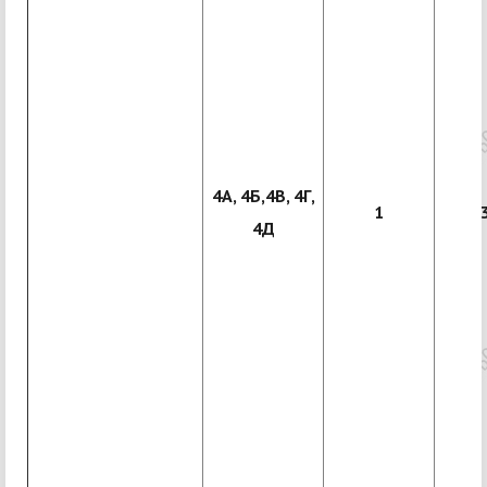
4А, 4Б,4В, 4Г,
1
4Д