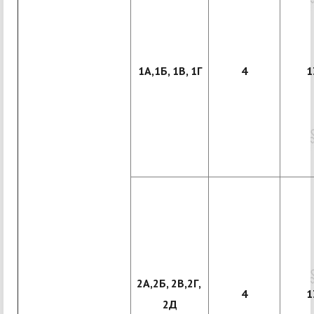
1А,1Б, 1В, 1Г
4
1
2А,2Б, 2В,2Г,
4
1
2Д