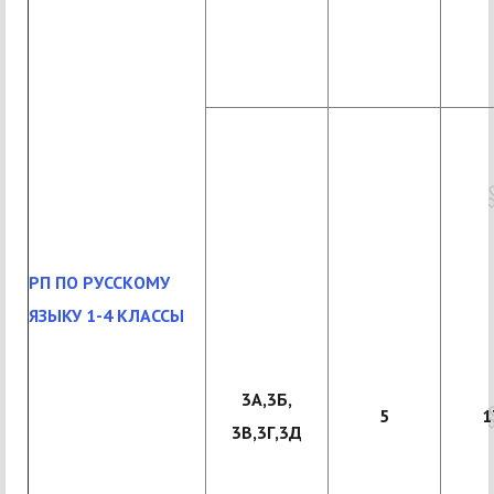
РП ПО РУССКОМУ
ЯЗЫКУ 1-4 КЛАССЫ
3А,3Б,
5
1
3В,3Г,3Д