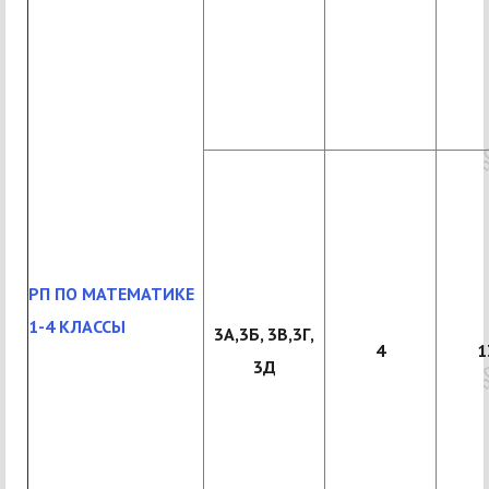
РП ПО МАТЕМАТИКЕ
1-4 КЛАССЫ
3А,3Б, 3В,3Г,
4
1
3Д