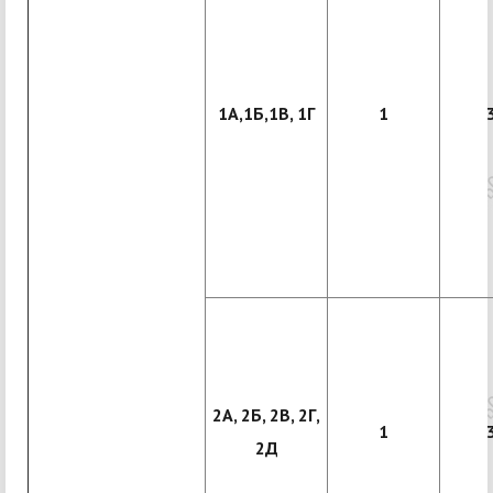
1А,1Б,1В, 1Г
1
2А, 2Б, 2В, 2Г,
1
2Д